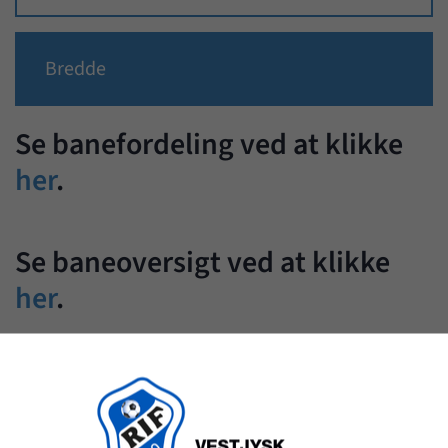
Bredde
Se banefordeling ved at klikke
her
.
Se baneoversigt ved at klikke
her
.
Se vinterplanen for 2025-2026
ved at klikke
her
.