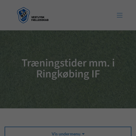

Træningstider mm. i
Ringkøbing IF
Vis undermenu
