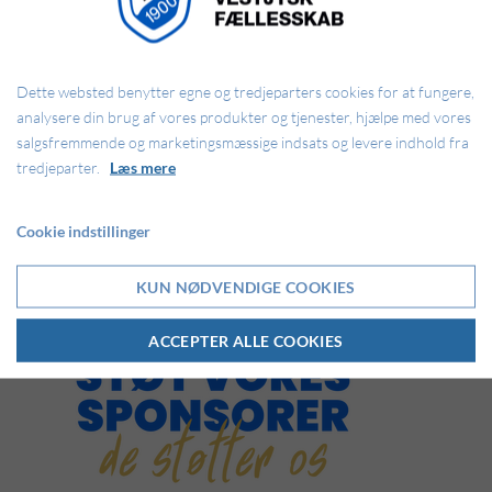
Dette websted benytter egne og tredjeparters cookies for at fungere,
analysere din brug af vores produkter og tjenester, hjælpe med vores
salgsfremmende og marketingsmæssige indsats og levere indhold fra
Ringkøbing IF
tredjeparter.
Læs mere
Fasers Led 2
6950 Ringkøbing
Cookie indstillinger
KUN NØDVENDIGE COOKIES
ACCEPTER ALLE COOKIES