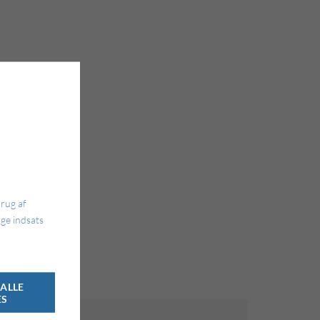
brug af
ge indsats
ALLE
ES