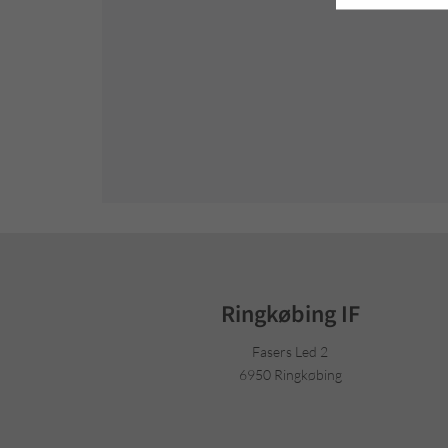
Ringkøbing IF
Fasers Led 2
6950 Ringkøbing