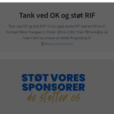
OK
Tank ved OK og støt RIF
Tank ved OK og støt RIF! Vil du også støtte RIF med et OK kort?
Kontakt Peter Hangaard | Mobil: 3094 6250 | Mail: PEHAN@ok.dk
Nævn blot du ønsker at støtte Ringkøbing IF
Besøg hjemmeside