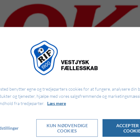
ted benytter egne og tredjeparters cookies for at fungere, analysere din 
dukter og tjenester, hjælpe med vores salgsfremmende og marketingsmæssi
indhold fra tredjeparter.
Læs mere
KUN NØDVENDIGE
ACCEPTER 
stillinger
COOKIES
COOKI