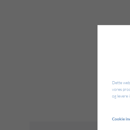
Dette webs
vores pro
og levere 
Cookie ind