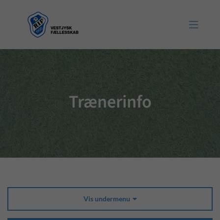

Trænerinfo
Vis undermenu
