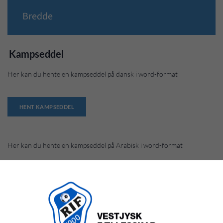
Bredde
Kampseddel
Her kan du hente en kampseddel på dansk i word-format
HENT KAMPSEDDEL
Her kan du hente en kampseddel på Arabisk i word-format
HENT KAMPSEDDEL