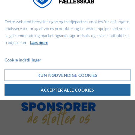
Dette websted benytter egne og tredjeparters cookies for at fungere,
analysere din brug af vores produkter og tjenester, hjælpe med vores
Ringkøbing IF
salgsfremmende og marketingsmæssige indsats og levere indhold fra
tredjeparter.
Læs mere
Fasers Led 2
6950 Ringkøbing
Cookie indstillinger
KUN NØDVENDIGE COOKIES
ACCEPTER ALLE COOKIES