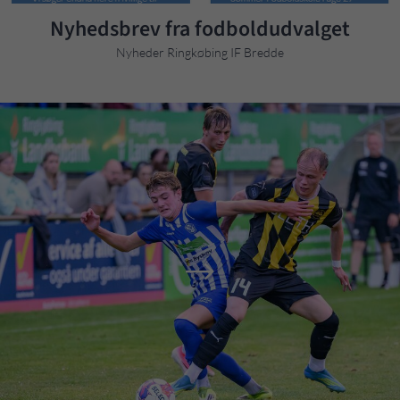
Nyhedsbrev fra fodboldudvalget
Nyheder Ringkøbing IF Bredde
