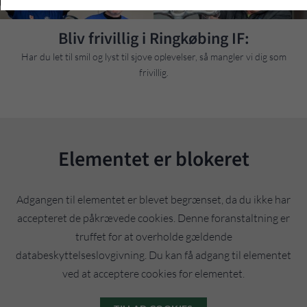
Bliv frivillig i Ringkøbing IF:
Har du let til smil og lyst til sjove oplevelser, så mangler vi dig som
frivillig.
Elementet er blokeret
Adgangen til elementet er blevet begrænset, da du ikke har
accepteret de påkrævede cookies. Denne foranstaltning er
truffet for at overholde gældende
databeskyttelseslovgivning. Du kan få adgang til elementet
ved at acceptere cookies for elementet.