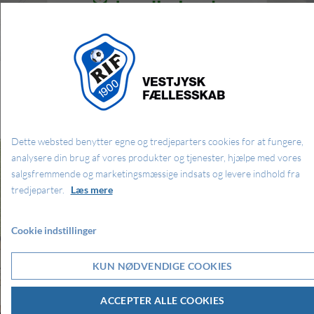
Hjemmekampe i Ringkøbing IF
Se kommende hjemmekampe her
Dette websted benytter egne og tredjeparters cookies for at fungere,
analysere din brug af vores produkter og tjenester, hjælpe med vores
salgsfremmende og marketingsmæssige indsats og levere indhold fra
tredjeparter.
Læs mere
Cookie indstillinger
KUN NØDVENDIGE COOKIES
ACCEPTER ALLE COOKIES