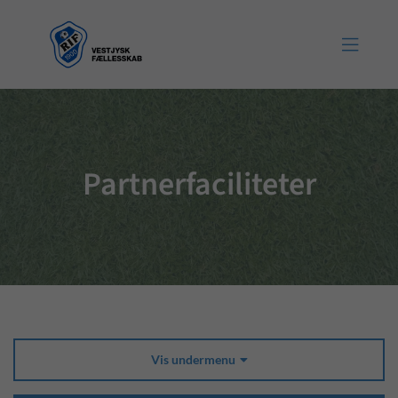

Partnerfaciliteter
Vis undermenu
