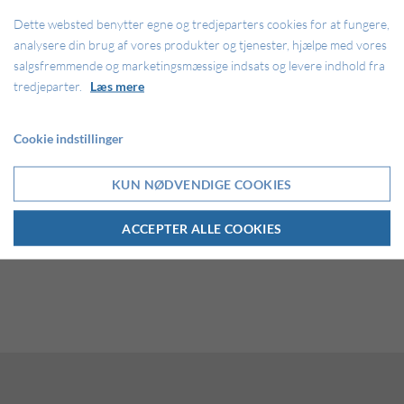
Dette websted benytter egne og tredjeparters cookies for at fungere,
analysere din brug af vores produkter og tjenester, hjælpe med vores
salgsfremmende og marketingsmæssige indsats og levere indhold fra
tredjeparter.
Læs mere
Cookie indstillinger
KUN NØDVENDIGE COOKIES
ØSB-tribunen har plads til 450 siddende og 150 stående gæster.
ACCEPTER ALLE COOKIES