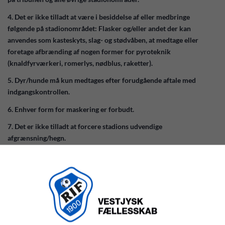
4. Det er ikke tilladt at være i besiddelse af eller medbringe
følgende på stadionområdet: Flasker og/eller andet der kan
anvendes som kasteskyts, slag- og stødvåben, at medtage eller
foretage afbrænding af nogen former for pyroteknik
(knaldfyrværkeri, romerlys, nødblus, raketter).
5. Dyr/hunde må kun medtages efter forudgående aftale med
indgangskontrollen.
6. Enhver form for maskering er forbudt.
7. Det er ikke tilladt at forcere stadions udvendige
afgrænsning/hegn.
8. Det er ikke tilladt publikum at forcerer banderne eller betræde
banen.
9. Det er ikke tilladt at færdes synligt beruset eller på anden måde
udvise en adfærd som kan genere andre gæster/tilskuere på
stadionområdet.
10. Videoovervågning kan af sikkerhedshensyn forekomme.