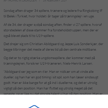
AF THOMAS W. LAURIDSEN
14. FEBRUARY 2019
Søndag aften drager 34 spillere, trænere og ledere fra Ringkøbing IF
til Belek i Tyrkiet, hvor holdet i år tager på træningslejr i en uge.
Af de 34, der drager sydpå søndag aften, finder vi 27 spillere, hvoraf
størstedelen af disse stammer fra førsteholdstruppen, men der er
også blevet plads til to U19-spillere.
Det drejer sig om Christian Abildgaard og Jeppe Luis Sønderkjær, der
begge tilbringer det meste af deres tid på den centrale midtbane.
Og det er to rigtig stærke ungdomsspillere, der kommer med på
træningslejren, forsikrer U19-træneren, Niels-Henrik Larsen.
”Abildgaard ser jeg som en 6’er. Han er nidkær om at vinde alle
dueller, og han har en god timing i sit spil, som han læser sindssygt
godt. Han er ikke bange for at gå ind i duellerne, og det er utrolig
vigtigt på den position. Han har flyttet sig utrolig meget på det
seneste, og er lige nu det største talent vi har på den position. Han er
ærekær, hårdtarbejdende og har stor selvtillid, og han kunne godt
blive en 2. Divisionsspiller i fremtiden,” forklarer han om Christian