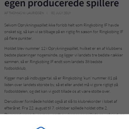
egen producerede spillere
AF THOMAS W. LAURIDSEN
02. JULY 2019
Selvom Oprykningsspillet ikke forløb helt som Ringkøbing IF havde
ønsket sig, så kan vi se tilbage på en rigtig fin sæson for Ringkøbing IF
på flere punkter.
Holdet blev nummer 12 i Oprykningsspillet, hvilket er en af klubbens
bedste placeringer nogensinde, og ligger vi landets tre bedste rækker
sammen, så er Ringkøbing IF endt som landets 38 bedste
fodboldklub.
Kigger man på indbyggertal, så er Ringkøbing ’kun’ nummer 81 på
listen over landets største by, så et eller andet må vi gøre rigtigt på
fodbolddelen, og det kan vi godt tillade os at være stolte over.
Derudover formåede holdet også at slå to klubrekorder i løbet af
efteråret. Fra 22. august til 7. oktober spillede holdet otte 2.
Divisionskampe, hvor man vandt syv kampe og spillede en uafgjort, og
det er den længste stime af ubesejrede kampe i 2. Division, som
Ringkøbing IF nogensinde har haft.