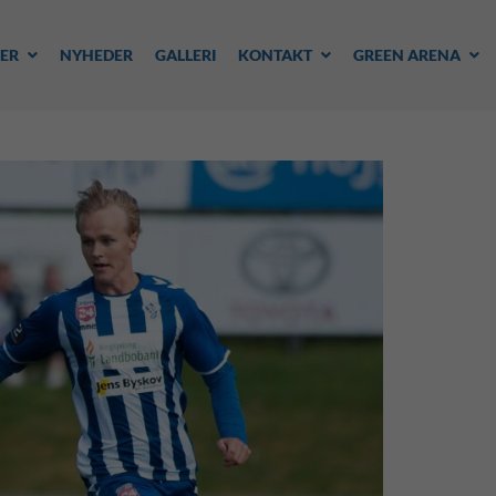
ER
NYHEDER
GALLERI
KONTAKT
GREEN ARENA