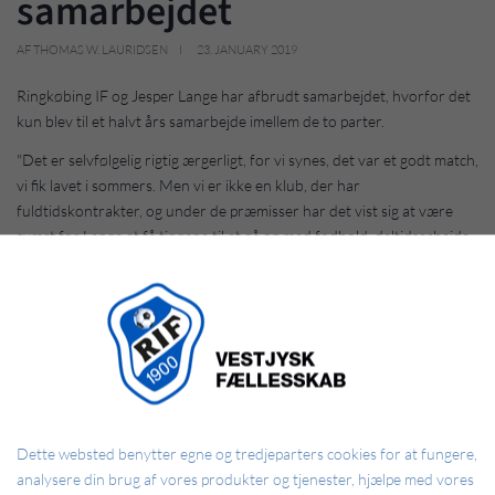
samarbejdet
AF THOMAS W. LAURIDSEN
23. JANUARY 2019
Ringkøbing IF og Jesper Lange har afbrudt samarbejdet, hvorfor det
kun blev til et halvt års samarbejde imellem de to parter.
"Det er selvfølgelig rigtig ærgerligt, for vi synes, det var et godt match,
vi fik lavet i sommers. Men vi er ikke en klub, der har
fuldtidskontrakter, og under de præmisser har det vist sig at være
svært for Lange at få tingene til at gå op med fodbold, deltidsarbejde
og familieliv. Det har vi respekt for, og derfor er bruddet også ganske
udramatisk. Forudsætningerne for begge parter var ganske enkelt
ikke til stede til at kunne fortsætte,” fortæller sportschef i Ringkøbing
IF, Jens Nielsen.
Jesper Lange har selv været glad for tiden i Ringkøbing IF, selvom den
blev kortere end først antaget.
”Jeg har været rigtig glad for tiden i Ringkøbing. De gav mig chancen,
Dette websted benytter egne og tredjeparters cookies for at fungere,
selvom jeg havde været korsbåndskadet, og det vil jeg være dem evigt
analysere din brug af vores produkter og tjenester, hjælpe med vores
taknemmelig for. Tusind tak til spillertruppen og trænerteamet for at