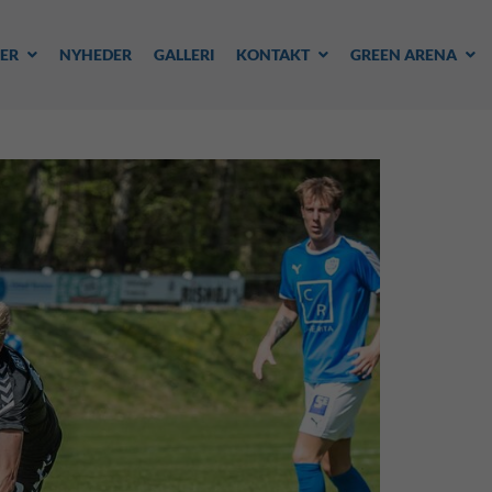
ER
NYHEDER
GALLERI
KONTAKT
GREEN ARENA