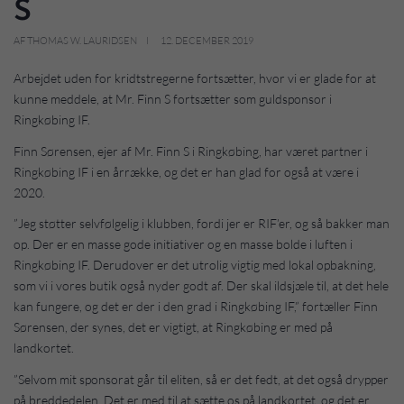
S
AF THOMAS W. LAURIDSEN
12. DECEMBER 2019
Arbejdet uden for kridtstregerne fortsætter, hvor vi er glade for at
kunne meddele, at Mr. Finn S fortsætter som guldsponsor i
Ringkøbing IF.
Finn Sørensen, ejer af Mr. Finn S i Ringkøbing, har været partner i
Ringkøbing IF i en årrække, og det er han glad for også at være i
2020.
”Jeg støtter selvfølgelig i klubben, fordi jer er RIF’er, og så bakker man
op. Der er en masse gode initiativer og en masse bolde i luften i
Ringkøbing IF. Derudover er det utrolig vigtig med lokal opbakning,
som vi i vores butik også nyder godt af. Der skal ildsjæle til, at det hele
kan fungere, og det er der i den grad i Ringkøbing IF,” fortæller Finn
Sørensen, der synes, det er vigtigt, at Ringkøbing er med på
landkortet.
”Selvom mit sponsorat går til eliten, så er det fedt, at det også drypper
på breddedelen. Det er med til at sætte os på landkortet, og det er