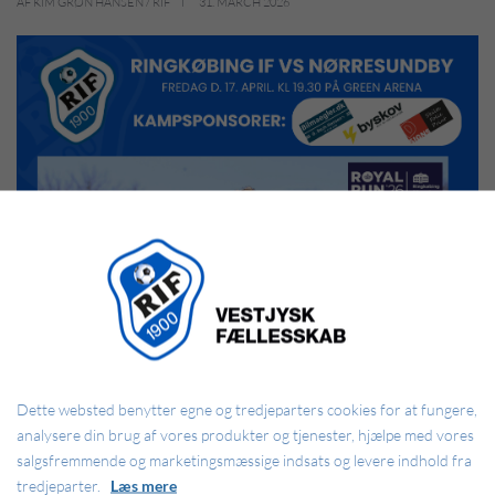
AF KIM GRØN HANSEN / RIF
31. MARCH 2026
Dette websted benytter egne og tredjeparters cookies for at fungere,
analysere din brug af vores produkter og tjenester, hjælpe med vores
salgsfremmende og marketingsmæssige indsats og levere indhold fra
tredjeparter.
Læs mere