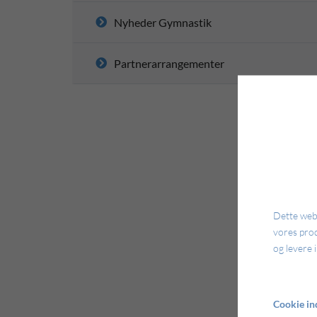
Nyheder Gymnastik
Partnerarrangementer
Dette webs
vores pro
og levere 
Cookie ind