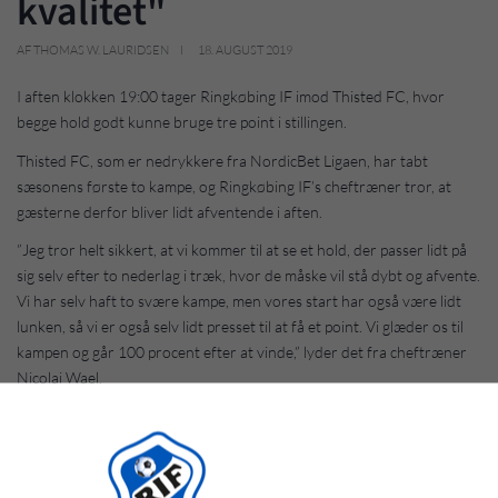
kvalitet"
AF THOMAS W. LAURIDSEN
18. AUGUST 2019
I aften klokken 19:00 tager Ringkøbing IF imod Thisted FC, hvor
begge hold godt kunne bruge tre point i stillingen.
Thisted FC, som er nedrykkere fra NordicBet Ligaen, har tabt
sæsonens første to kampe, og Ringkøbing IF’s cheftræner tror, at
gæsterne derfor bliver lidt afventende i aften.
”Jeg tror helt sikkert, at vi kommer til at se et hold, der passer lidt på
sig selv efter to nederlag i træk, hvor de måske vil stå dybt og afvente.
Vi har selv haft to svære kampe, men vores start har også være lidt
lunken, så vi er også selv lidt presset til at få et point. Vi glæder os til
kampen og går 100 procent efter at vinde,” lyder det fra cheftræner
Nicolai Wael.
Ringkøbing IF har startet sæsonen ud med et point i to svære kampe,
og aftens kamp bliver ikke meget nemmere, men Nicolai Wael kan dog
se, at holdet selv er kommet længere frem.