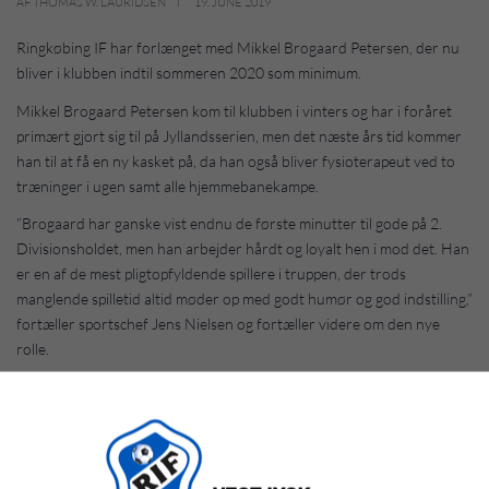
AF THOMAS W. LAURIDSEN
19. JUNE 2019
Ringkøbing IF har forlænget med Mikkel Brogaard Petersen, der nu
bliver i klubben indtil sommeren 2020 som minimum.
Mikkel Brogaard Petersen kom til klubben i vinters og har i foråret
primært gjort sig til på Jyllandsserien, men det næste års tid kommer
han til at få en ny kasket på, da han også bliver fysioterapeut ved to
træninger i ugen samt alle hjemmebanekampe.
”Brogaard har ganske vist endnu de første minutter til gode på 2.
Divisionsholdet, men han arbejder hårdt og loyalt hen i mod det. Han
er en af de mest pligtopfyldende spillere i truppen, der trods
manglende spilletid altid møder op med godt humør og god indstilling,”
fortæller sportschef Jens Nielsen og fortæller videre om den nye
rolle.
”Samtidig er Brogaard også blevet uddannet som fysioterapeut og
har været løst tilknyttet hen over foråret. Vi har så sammen med
spillerne haft et ønske om en opgradering inden for
behandlingsdelen, så Brogaard nu sammen med Ringkøbing
Fysioterapi dækker samtlige træninger og hjemmekampe, så det er på