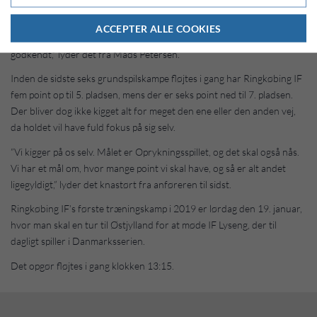
målsætning om, at vi i gennemsnit skal holdet målet rent hver tredje
kamp. Vi viste mange fine tendenser på det i efteråret, så jeg tror og
ACCEPTER ALLE COOKIES
håber på, at vi kan holde os under 25 mål. Det ville være mere end
godkendt,” lyder det fra Mads Petersen.
Inden de sidste seks grundspilskampe fløjtes i gang har Ringkøbing IF
fem point op til 5. pladsen, mens der er seks point ned til 7. pladsen.
Der bliver dog ikke kigget alt for meget den ene eller den anden vej,
da holdet vil have fuld fokus på sig selv.
”Vi kigger på os selv. Målet er Oprykningsspillet, og det skal også nås.
Vi har et mål om, hvor mange point vi skal have, og så er alt andet
ligegyldigt,” lyder det knastørt fra anføreren til sidst.
Ringkøbing IF’s første træningskamp i 2019 er lørdag den 19. januar,
hvor man skal en tur til Østjylland for at møde IF Lyseng, der til
dagligt spiller i Danmarksserien.
Det opgør fløjtes i gang klokken 13:15.