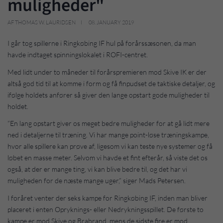
muligheder"
AF THOMAS W. LAURIDSEN
08. JANUARY 2019
I går tog spillerne i Ringkøbing IF hul på forårssæsonen, da man
havde indtaget spinningslokalet i ROFI-centret.
Med lidt under to måneder til forårspremieren mod Skive IK er der
altså god tid til at komme i form og få finpudset de taktiske detaljer, og
ifølge holdets anfører så giver den lange opstart gode muligheder til
holdet.
”En lang opstart giver os meget bedre muligheder for at gå lidt mere
ned i detaljerne til træning. Vi har mange point-løse træningskampe,
hvor alle spillere kan prøve af, ligesom vi kan teste nye systemer og få
løbet en masse meter. Selvom vi havde et fint efterår, så viste det os
også, at der er mange ting, vi kan blive bedre til, og det har vi
muligheden for de næste mange uger,” siger Mads Petersen.
I foråret venter der seks kampe for Ringkøbing IF, inden man bliver
placeret i enten Opryknings- eller Nedrykningsspillet. De første to
kampe er mod Skive og Brabrand, mens de sidste fire er mod