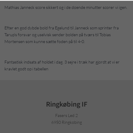
Mathias Janneck score sikkert og i de døende minutter scorer vi igen.
Efter en god dybde bold fra Egelund til Janneck som sprinter fra
Tarup’s forsvar og uselvisk sender bolden på tværs til Tobias
Mortensen som kunne sætte foden på til 4-0.
Fantastisk indsats af holdet i dag. 3 sejre i træk har gjordt at vi er
kravlet godt op i tabellen
Ringkøbing IF
Fasers Led 2
6950 Ringkøbing