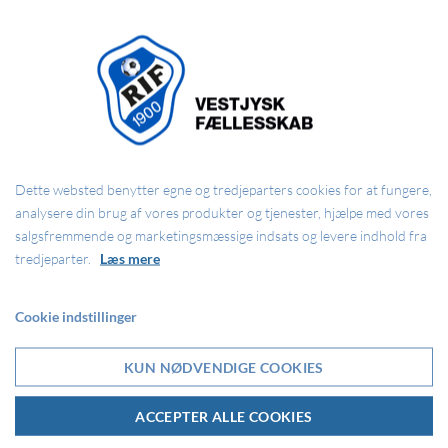
Forsvaret spillede fremragende og blev stor set ikke sat på prøve.
Offensivt var vi stærke på bolden og spillede med stor selvtillid. Det
blev startskudet til 20 fantastiske slut minutter.
Efter 72 minutter sætter Kasper en god omstilling i gang. Bolden
havner hos Frederik Pedersen som finder Mads Sandsberg i et
dybdeløb hvor han sætter bolden resolut ind til 1-0.
Dette websted benytter egne og tredjeparters cookies for at fungere,
analysere din brug af vores produkter og tjenester, hjælpe med vores
salgsfremmende og marketingsmæssige indsats og levere indhold fra
Herfra gik det stærk.
tredjeparter.
Læs mere
I det 76 minut og en ny omstilling.
Cookie indstillinger
Mathias Janneck sender Frederik Pedersen i dybden. Han driver
KUN NØDVENDIGE COOKIES
bolden mod mål og scorer sikkert til 2-0.
ACCEPTER ALLE COOKIES
I det 86 minut får vi straffe.