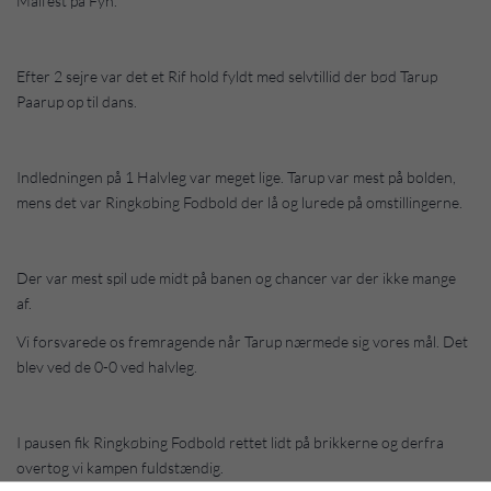
Målfest på Fyn.
Efter 2 sejre var det et Rif hold fyldt med selvtillid der bød Tarup
Paarup op til dans.
Indledningen på 1 Halvleg var meget lige. Tarup var mest på bolden,
mens det var Ringkøbing Fodbold der lå og lurede på omstillingerne.
Der var mest spil ude midt på banen og chancer var der ikke mange
af.
Vi forsvarede os fremragende når Tarup nærmede sig vores mål. Det
blev ved de 0-0 ved halvleg.
I pausen fik Ringkøbing Fodbold rettet lidt på brikkerne og derfra
overtog vi kampen fuldstændig.