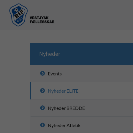
Nyheder
Events
Nyheder ELITE
Nyheder BREDDE
Nyheder Atletik