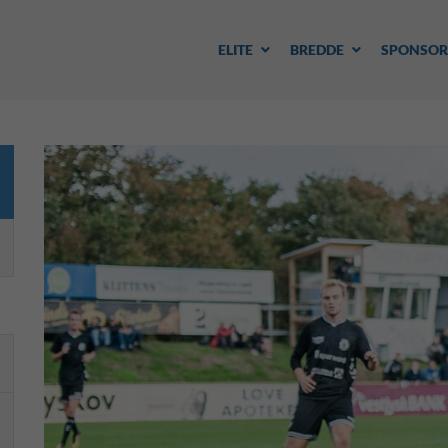
ELITE
BREDDE
SPONSOR