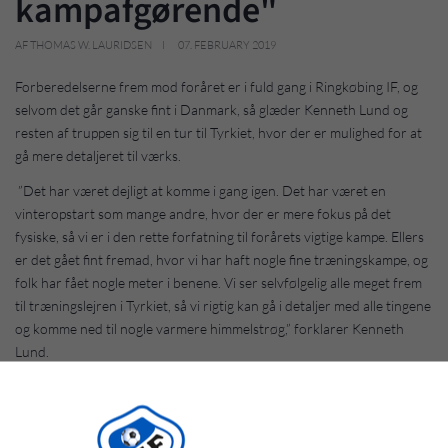
kampafgørende"
AF THOMAS W. LAURIDSEN
07. FEBRUARY 2019
Forberedelserne frem mod foråret er i fuld gang i Ringkøbing IF, og
selvom det går ganske fint i Danmark, så glæder Kenneth Lund og
resten af truppen sig til en tur til Tyrkiet, hvor der er mulighed for at
gå mere detaljeret til værks.
”Det har været dejligt at komme i gang igen. Det har været en
vinteropstart som mange andre, hvor der er mere fokus på det
fysiske, så vi er i den rette forfatning til forårets vigtige kampe. Ellers
er det gået fint fremad, hvor vi har haft nogle fine træningskampe, og
folk har fået nogle meter i benene. Vi ser selvfølgelig alle meget frem
til træningslejren i Tyrkiet, så vi rigtig kan gå i detaljer med alle tingene
og komme ned til nogle varmere himmelstrøg,” forklarer Kenneth
Lund.
Han var i efteråret selv en af få spillere, der fik spilletid i samtlige 17
kampe, og han er også glad for tilliden fra trænerteamet, og han
håber, at han kan betale tilbage med at være mere kampafgørende.