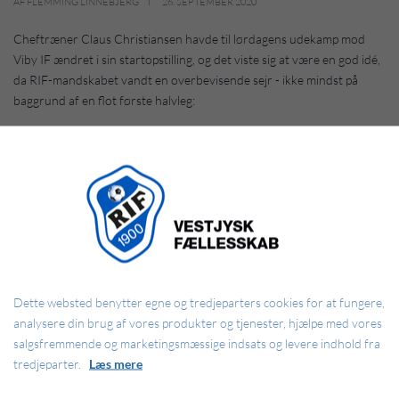
AF FLEMMING LINNEBJERG
26. SEPTEMBER 2020
Cheftræner Claus Christiansen havde til lørdagens udekamp mod
Viby IF ændret i sin startopstilling, og det viste sig at være en god idé,
da RIF-mandskabet vandt en overbevisende sejr - ikke mindst på
baggrund af en flot første halvleg:
Elementet er blokeret
Adgangen til elementet er blevet begrænset, da du ikke
har accepteret de påkrævede cookies. Denne
foranstaltning er truffet for at overholde gældende
Dette websted benytter egne og tredjeparters cookies for at fungere,
databeskyttelseslovgivning. Du kan få adgang til
analysere din brug af vores produkter og tjenester, hjælpe med vores
elementet ved at acceptere cookies for elementet.
salgsfremmende og marketingsmæssige indsats og levere indhold fra
tredjeparter.
Læs mere
TILLAD COOKIES