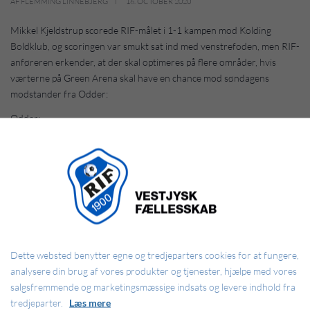
AF FLEMMING LINNEBJERG
16. OCTOBER 2020
Mikkel Kjeldstrup scorede RIF-målet i 1-1 kampen mod Kolding
Boldklub, og scoringen var smukt sat ind med venstrefoden, men RIF-
anføreren erkender, at der skal optimeres på flere områder, hvis
værterne på Green Arena skal have en chance mod søndagens
modstander fra Odder:
Odder:
Elementet er blokeret
Adgangen til elementet er blevet begrænset, da du ikke
har accepteret de påkrævede cookies. Denne
Dette websted benytter egne og tredjeparters cookies for at fungere,
foranstaltning er truffet for at overholde gældende
analysere din brug af vores produkter og tjenester, hjælpe med vores
databeskyttelseslovgivning. Du kan få adgang til
salgsfremmende og marketingsmæssige indsats og levere indhold fra
elementet ved at acceptere cookies for elementet.
tredjeparter.
Læs mere