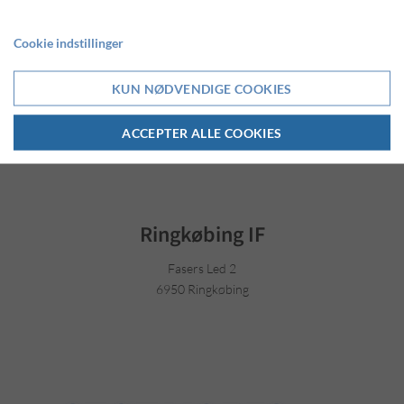
TILLAD COOKIES
Cookie indstillinger
LÆS MERE OM COOKIES
KUN NØDVENDIGE COOKIES
ACCEPTER ALLE COOKIES
Ringkøbing IF
Fasers Led 2
6950 Ringkøbing