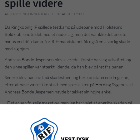
spille videre
AF FLEMMING LINNEBJERG
07. AUGUST 2020
Da Ringkøbing IF spillede testkamp på udebane mod Holstebro
Boldklub, endte det med et nederlag, men det var ikke det eneste
minus ved dén kamp, for RIF-mandskabet fik også en alvorlig skade
med sig hjem.
Andreas Bonde Jespersen blev allerede i første halvleg udskiftet, og
den unge spiller var stærkt lidende, da han blev båret fra banen.
Senere blev han kørt på skadestuen, og her konstaterede lægerne,
efter at have været i kontakt med specialister på Herning Sygehus, at
Andreas Bonde Jespersen havde brækket sin højre ankel.
- Det er selvfølgelig meget øv, men jeg har valgt at angribe skaden på
en positiv måde, og så må jeg nyde, at jeg har lidt mere fritid end
vanligt, siger Andreas Bonde Jespersen, som torsdag aften
overværede holdkammeraternes træning.
Situationen opstod efter et par hidsige dueller mellem Andreas Bonde