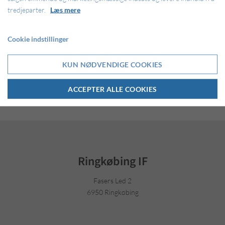
22: Mikkel Koustrup
tredjeparter.
Læs mere
23: Simon Vesterbæk
31: Martin Ebbensgaard
45: Jacob Sandal
Cookie indstillinger
59: Eduard Puga
99: Mikkel Jakobsen
KUN NØDVENDIGE COOKIES
Dagens kamp fløjtes i gang klokken klokken 14:00, og du kan
ACCEPTER ALLE COOKIES
selvfølgelig følge kampen på Facebook, Radio Max og se den live her:
https://mycujoo.tv/video/vanlose?id=41782
.
Ringkøbing IF
Fasers Led 2
6950 Ringkøbing