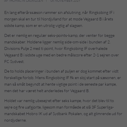
AF THOMAS W. LAURIDSEN
08. NOVEMBER 2019
En lang efterårssæson rammer sin afslutning, når Ringkøbing IF i
morgen skal en tur til Nordjylland for at møde Vejgaard B i årets
sidste kamp, som er en utrolig vigtig af slagsen.
Det er nemlig en regulær seks-points-kamp, der venter for begge
mandskaber. Holdene ligger nemlig side-om-side i bunden af 2.
Divisions Pulje 2 med ti point, hvor Ringkøbing IF overhalede
Vejgaard B i sidste uge med en bedre målscore efter 2-1 sejren over
FC Sydvest.
De to holds placeringer i bunden af puljen er dog kommet efter vidt
forskellige forløb. Mens Ringkøbing IF fik en sløj start på sæsonen, er
man så småt begyndt at hente vigtige point i de seneste par kampe,
men det har været helt anderledes for Vejgaard B.
Holdet var nemlig ubesejret efter seks kampe, hvor det blev til to
sejre og fire uafgjorte, ligesom man formåede at slå 3F Superliga-
mandskabet Hobro IK ud af Sydbank Pokalen, og alt glimrende ud for
nordjyderne.