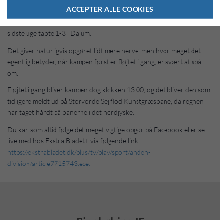
ACCEPTER ALLE COOKIES
spillere på karantænelisten, men sjovt nok finder vi deres træner,
Christian Flindt Bjerg, der tilsyneladende blev borvist, da holdet i
sidste uge tabte 1-3 i Dalum.
Det giver naturligvis opgøret lidt mere nerve, men hvor meget det
egentlig betyder, når kampen først er fløjtet i gang, er svært at spå
om.
Fløjtet i gang bliver kampen dog klokken 13:00, og det bliver den som
tidligere meldt ud på Storvorde Sejlflod Kunstgræsbane, da regnen
har taget hårdt på banerne i det nordjyske.
Du kan som altid følge det meget vigtige opgør på Facebook eller se
live med hos Ekstra Bladet+ via følgende link:
https://ekstrabladet.dk/plus/tv/play/sport/anden-
division/article7715743.ece.