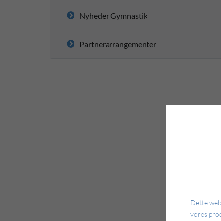
Nyheder Gymnastik
Partnerarrangementer
Dette webs
vores pro