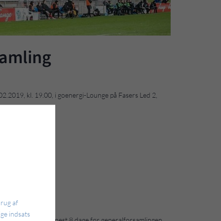
samling
2.2019, kl. 19.00, i goenergi-Lounge på Fasers Led 2,
brug af
ge indsats
rmanden i hende senest 8 dage før generalforsamlingen.