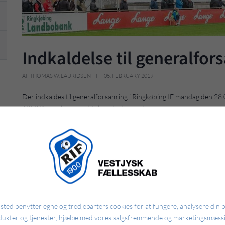
Indkaldelse til generalfor
AF THOMAS W. LAURIDSEN
05. FEBRUARY 2019
Der indkaldes til generalforsamling i Ringkøbing IF mandag den 28.0
6950 Ringkøbing, med følgende dagsorden.
Valg af dirigent
Formandens beretning
Kassererens beretning
Godkendelse af det reviderede regnskab
Valg af bestyrelsesmedlemmer og 1 suppleant
Valg af revisor
Behandling af indkomne forslag
ted benytter egne og tredjeparters cookies for at fungere, analysere din 
Eventuelt
dukter og tjenester, hjælpe med vores salgsfremmende og marketingsmæssi
Forslag der ønskes behandlet på generalforsamlingen skal være fo